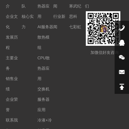
介
队
热器应
闻
寒武纪
们
企业文
核心实
用
行业新
思科
化
力
AI服务器
闻
七彩虹
发展历
散热模
程
组
加微信好友咨询
主要业
CPU散
务
热器应
销售业
用
绩
交换机
企业荣
服务器
誉
应用
联系我
冷液+冷