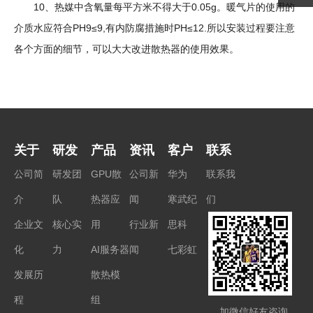
10、热媒中含氧量每平方米不得大于0.05g。暖气片的使用的
介质水应符合PH9≤9,有内防腐措施时PH≤12.所以安装过程要注意
各个方面的细节，可以大大改进散热器的使用效果。
关于
研发
产品
资讯
客户
联系
公司简
研发团
GPU散
公司新
华为
联系我
介
队
热器应
闻
寒武纪
们
企业文
核心实
用
行业新
思科
化
力
AI服务器
闻
七彩虹
发展历
散热模
程
组
加微信好友咨询