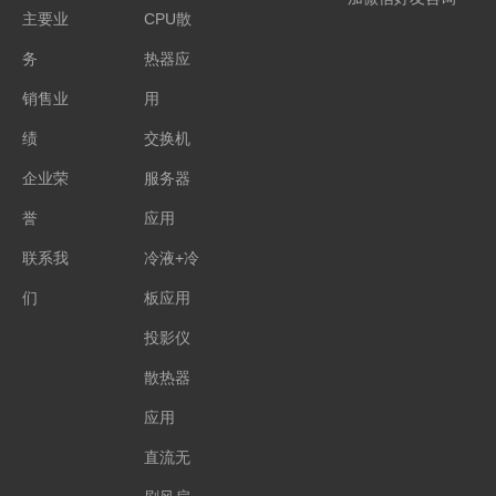
主要业
CPU散
务
热器应
销售业
用
绩
交换机
企业荣
服务器
誉
应用
联系我
冷液+冷
们
板应用
投影仪
散热器
应用
直流无