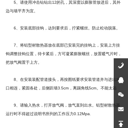
5、请使用冲击钻钻出12的孔，其深度以膨胀管放进后，其外
边与墙平齐为宜。
6、安装底部挂钩，达到要求后，拧紧螺丝。防止松动脱落。
7、将铝型材散热器放在底部已安装完的挂钩上，安装上方挂
钩调整挂钩位置，待卡紧后，方可凝紧膨胀螺丝，放置暖气片时，
把放气阀置于上方。
8、在安装装配管道接头，再按图纸要求安装管道并与进出水
口相连，紧固各处，后侧距墙3.5cm，离踢角线5cm。不能太远
9、请输入热水，打开放气阀，放气直到出水。铝型材散热器
运行时不得超过说明书所列的工作压力0.12Mpa.