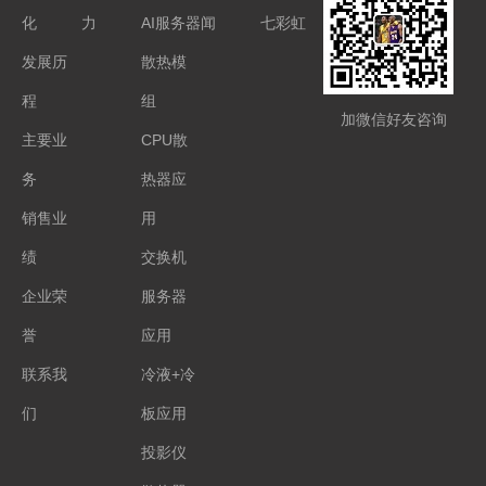
化
力
AI服务器
闻
七彩虹
发展历
散热模
程
组
加微信好友咨询
主要业
CPU散
务
热器应
销售业
用
绩
交换机
企业荣
服务器
誉
应用
联系我
冷液+冷
们
板应用
投影仪