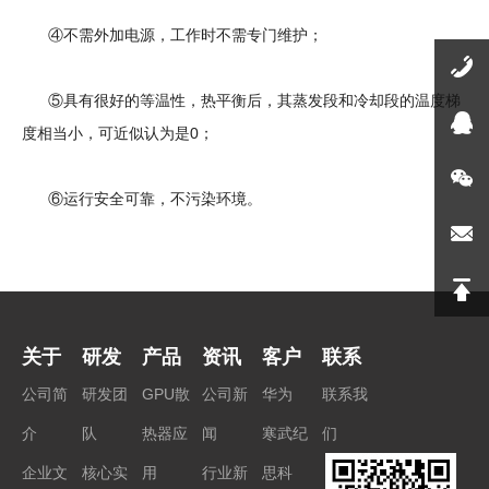
④不需外加电源，工作时不需专门维护；
⑤具有很好的等温性，热平衡后，其蒸发段和冷却段的温度梯
度相当小，可近似认为是0；
⑥运行安全可靠，不污染环境。
关于
研发
产品
资讯
客户
联系
公司简
研发团
GPU散
公司新
华为
联系我
介
队
热器应
闻
寒武纪
们
企业文
核心实
用
行业新
思科